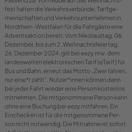
fest hal­ten die Ver­kehrs­ver­bün­de, Ta­rif­ge­
mein­schaf­ten und Ver­kehrs­un­ter­neh­men in
Nordrhein-​Westfalen für die Fahr­gäs­te eine
Ad­vents­ak­ti­on be­reit: Vom Ni­ko­laus­tag, 06.
De­zem­ber, bis zum 2. Weih­nachts­fei­er­tag,
26. De­zem­ber 2024, gilt bei eezy.nrw, dem
lan­des­wei­ten elek­tro­ni­schen Tarif (eTa­rif) für
Bus und Bahn, er­neut das Motto „Zwei fah­ren,
nur eine*r zahlt“. Nut­zer*innen kön­nen dann
bei jeder Fahrt wie­der eine Per­son kos­ten­los
mit­neh­men. Die mit­ge­nom­me­ne Per­son kann
ohne eine Bu­chung bei eezy mit­fah­ren. Ein
Ein­che­cken ist für die mit­ge­nom­me­ne Per­
son nicht not­wen­dig. Die Mit­nah­me ist so­fort