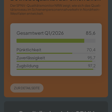
Der SPNV-​​Qualitätsmonitor NRW zeigt, wie sich das Qua­li­
täts­ni­veau im Schie­nen­per­so­nen­nah­ver­kehr in Nordrhein-​​
Westfalen ent­wi­ckelt.
Ge­samt­wert Q1/2026
85,6
85,63%
Pünkt­lich­keit
70,4
70,4%
Zu­ver­läs­sig­keit
95,7
95,7%
Zug­bil­dung
97,2
97,2%
ZUR DE­TAIL­SEI­TE