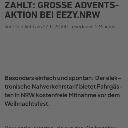
ZAHLT: GROSSE AD­VENTS­A
K­TI­ON BEI EEZY.NRW
Ver­öf­fent­licht am
27.11.2024
| Le­se­dau­er:
2 Mi­nu­ten
Be­son­ders ein­fach und spon­tan: Der elek­
tro­ni­sche Nah­ver­kehrs­ta­rif bie­tet Fahr­gäs­
ten in NRW kos­ten­freie Mit­nah­me vor dem
Weih­nachts­fest.
Pas­send zur Vor­freu­de auf das Weih­nachts­