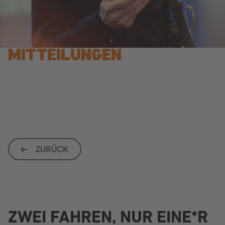
MIT­TEI­LUN­GEN
ZU­RÜCK
ZWEI FAH­REN, NUR EINE*R