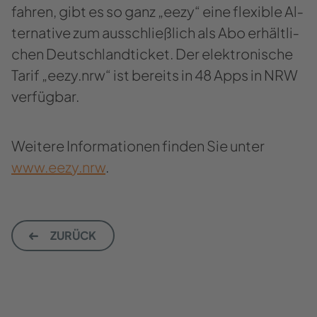
fah­ren, gibt es so ganz „eezy“ eine fle­xi­ble Al­
ter­na­ti­ve zum aus­schließ­lich als Abo er­hält­li­
chen Deutsch­land­ti­cket. Der elek­tro­ni­sche
Tarif „eezy.nrw“ ist be­reits in 48 Apps in NRW
ver­füg­bar.
Wei­te­re In­for­ma­tio­nen fin­den Sie unter
www.eezy.nrw
.
ZU­RÜCK