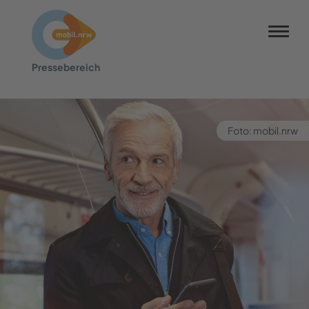
Pres­se­be­reich
Foto: mobil.nrw