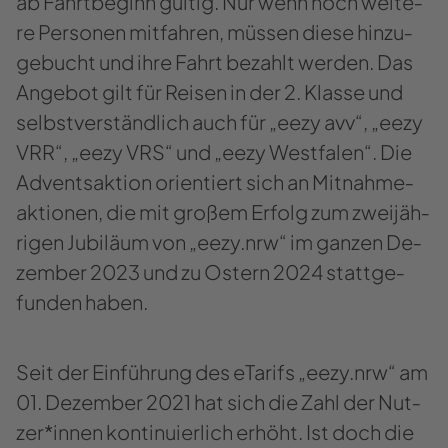
ab Fahrt­be­ginn gül­tig. Nur wenn noch wei­te­
re Per­so­nen mit­fah­ren, müs­sen diese hin­zu­
ge­bucht und ihre Fahrt be­zahlt wer­den. Das
An­ge­bot gilt für Rei­sen in der 2. Klas­se und
selbst­ver­ständ­lich auch für „eezy avv“, „eezy
VRR“, „eezy VRS“ und „eezy West­fa­len“. Die
Ad­vents­ak­ti­on ori­en­tiert sich an Mit­nah­me­
ak­tio­nen, die mit gro­ßem Er­folg zum zwei­jäh­
ri­gen Ju­bi­lä­um von „eezy.nrw“ im gan­zen De­
zem­ber 2023 und zu Os­tern 2024 statt­ge­
fun­den haben.
Seit der Ein­füh­rung des eTa­rifs „eezy.nrw“ am
01. De­zem­ber 2021 hat sich die Zahl der Nut­
zer*innen kon­ti­nu­ier­lich er­höht. Ist doch die