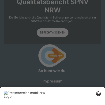
Qua­li­täts­be­richt SPNV
NRW
Der Be­richt zeigt die Qua­li­tät im Schie­nen­per­so­nen­nah­ver­kehr in
NRW für das letz­te Ka­len­der­jahr.
BE­RICHT AN­SE­HEN
Im­pres­sum
Da­ten­schutz
Cookie-​​Einstellungen
In­fo­por­tal