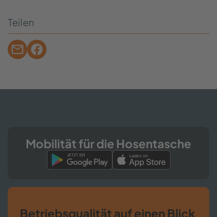
Tei­len
Mo­bi­li­tät für die Ho­sen­ta­sche
Be­triebs­qua­li­tät auf einen Blick