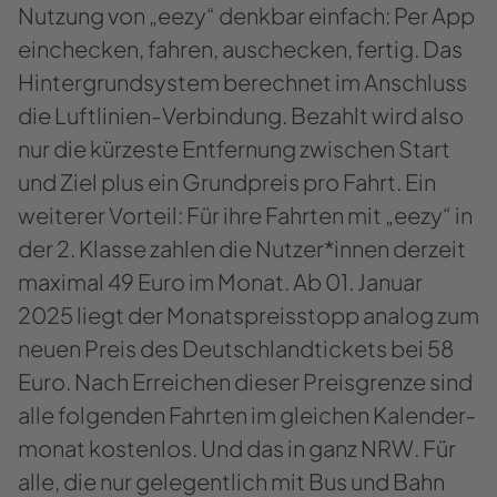
Nut­zung von „eezy“ denk­bar ein­fach: Per App
ein­che­cken, fah­ren, aus­che­cken, fer­tig. Das
Hin­ter­grund­sys­tem be­rech­net im An­schluss
die Luftlinien-​Verbindung. Be­zahlt wird also
nur die kür­zes­te Ent­fer­nung zwi­schen Start
und Ziel plus ein Grund­preis pro Fahrt. Ein
wei­te­rer Vor­teil: Für ihre Fahr­ten mit „eezy“ in
der 2. Klas­se zah­len die Nut­zer*innen der­zeit
ma­xi­mal 49 Euro im Monat. Ab 01. Ja­nu­ar
2025 liegt der Mo­nats­preis­stopp ana­log zum
neuen Preis des Deutsch­land­ti­ckets bei 58
Euro. Nach Er­rei­chen die­ser Preis­gren­ze sind
alle fol­gen­den Fahr­ten im glei­chen Ka­len­der­
mo­nat kos­ten­los. Und das in ganz NRW. Für
alle, die nur ge­le­gent­lich mit Bus und Bahn