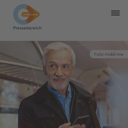
Pres­se­be­reich
Foto: mobil.nrw