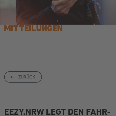
MIT­TEI­LUN­GEN
ZU­RÜCK
EEZY.NRW LEGT DEN FAHR­