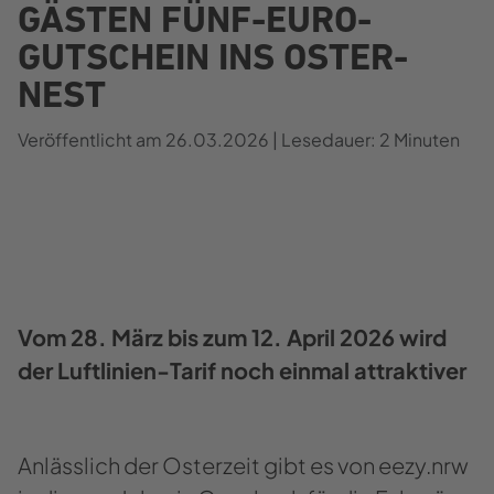
GÄS­TEN FÜNF-​EURO-
GUTSCHEIN INS OS­TER­
NEST
Ver­öf­fent­licht am
26.03.2026
| Le­se­dau­er:
2 Mi­nu­ten
Vom 28. März bis zum 12. April 2026 wird
der Luftlinien-​Tarif noch ein­mal at­trak­ti­ver
An­läss­lich der Os­ter­zeit gibt es von eezy.nrw