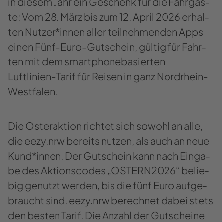
in die­sem Jahr ein Ge­schenk für die Fahr­gäs­
te: Vom 28. März bis zum 12. April 2026 er­hal­
ten Nut­zer*innen aller teil­neh­men­den Apps
einen Fünf-​Euro-Gutschein, gül­tig für Fahr­
ten mit dem smart­pho­ne­ba­sier­ten
Luftlinien-​Tarif für Rei­sen in ganz Nordrhein-​
Westfalen.
Die Os­ter­ak­ti­on rich­tet sich so­wohl an alle,
die eezy.nrw be­reits nut­zen, als auch an neue
Kund*innen. Der Gut­schein kann nach Ein­ga­
be des Ak­ti­ons­codes „OS­TERN2026“ be­lie­
big ge­nutzt wer­den, bis die fünf Euro auf­ge­
braucht sind. eezy.nrw be­rech­net dabei stets
den bes­ten Tarif. Die An­zahl der Gut­schei­ne