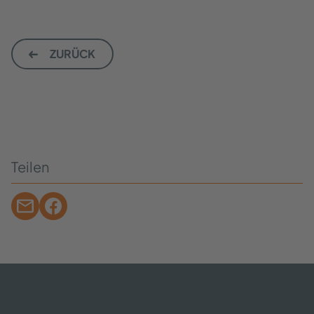
ZU­RÜCK
Tei­len