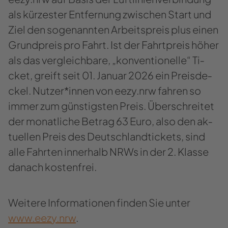
als kür­zes­ter Ent­fer­nung zwi­schen Start und
Ziel den so­ge­nann­ten Ar­beits­preis plus einen
Grund­preis pro Fahrt. Ist der Fahrt­preis höher
als das ver­gleich­ba­re, „kon­ven­tio­nel­le“ Ti­
cket, greift seit 01. Ja­nu­ar 2026 ein Preis­de­
ckel. Nut­zer*innen von eezy.nrw fah­ren so
immer zum güns­tigs­ten Preis. Über­schrei­tet
der mo­nat­li­che Be­trag 63 Euro, also den ak­
tu­el­len Preis des Deutsch­land­ti­ckets, sind
alle Fahr­ten in­ner­halb NRWs in der 2. Klas­se
da­nach kos­ten­frei.
Wei­te­re In­for­ma­tio­nen fin­den Sie unter
www.eezy.nrw
.