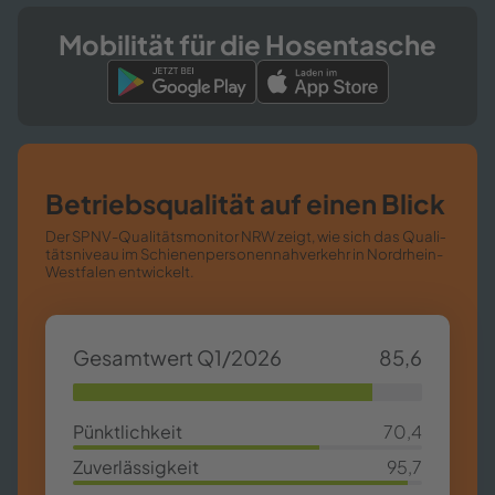
Mo­bi­li­tät für die Ho­sen­ta­sche
Be­triebs­qua­li­tät auf einen Blick
Der SPNV-​​Qualitätsmonitor NRW zeigt, wie sich das Qua­li­
täts­ni­veau im Schie­nen­per­so­nen­nah­ver­kehr in Nordrhein-​​
Westfalen ent­wi­ckelt.
Ge­samt­wert Q1/2026
85,6
85,63%
Pünkt­lich­keit
70,4
70,4%
Zu­ver­läs­sig­keit
95,7
95,7%