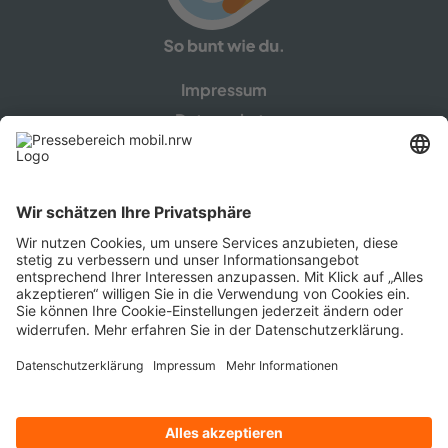
Im­pres­sum
Da­ten­schutz
Cookie-​​Einstellungen
In­fo­por­tal
mobil.nrw ist eine Ge­mein­schafts­kam­pa­gne des Mi­
nis­te­ri­ums für Um­welt, Na­tur­schutz und Ver­kehr NRW
sowie der Ver­kehrs­un­ter­neh­men, Zweck­ver­bän­de,
Ver­kehrs­ver­bün­de und -​gemeinschaften in
Nordrhein-​Westfalen.