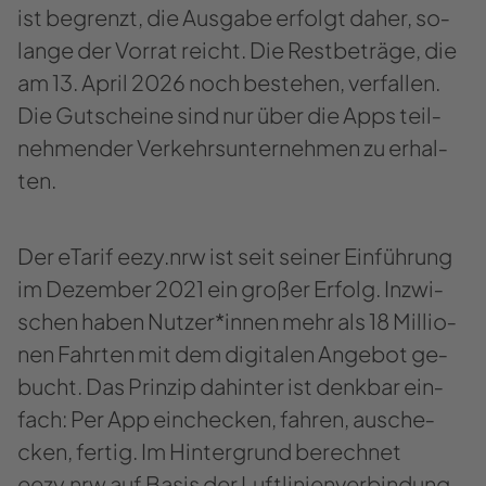
ist be­grenzt, die Aus­ga­be er­folgt daher, so­
lan­ge der Vor­rat reicht. Die Rest­be­trä­ge, die
am 13. April 2026 noch be­stehen, ver­fal­len.
Die Gut­schei­ne sind nur über die Apps teil­
neh­men­der Ver­kehrs­un­ter­neh­men zu er­hal­
ten.
Der eTa­rif eezy.nrw ist seit sei­ner Ein­füh­rung
im De­zem­ber 2021 ein gro­ßer Er­folg. In­zwi­
schen haben Nut­zer*innen mehr als 18 Mil­lio­
nen Fahr­ten mit dem di­gi­ta­len An­ge­bot ge­
bucht. Das Prin­zip da­hin­ter ist denk­bar ein­
fach: Per App ein­che­cken, fah­ren, aus­che­
cken, fer­tig. Im Hin­ter­grund be­rech­net
eezy.nrw auf Basis der Luft­li­ni­en­ver­bin­dung