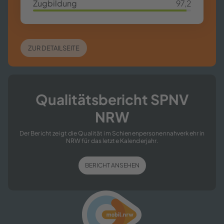
Zug­bil­dung
97,2
97,2%
ZUR DE­TAIL­SEI­TE
Qua­li­täts­be­richt SPNV
NRW
Der Be­richt zeigt die Qua­li­tät im Schie­nen­per­so­nen­nah­ver­kehr in
NRW für das letz­te Ka­len­der­jahr.
BE­RICHT AN­SE­HEN